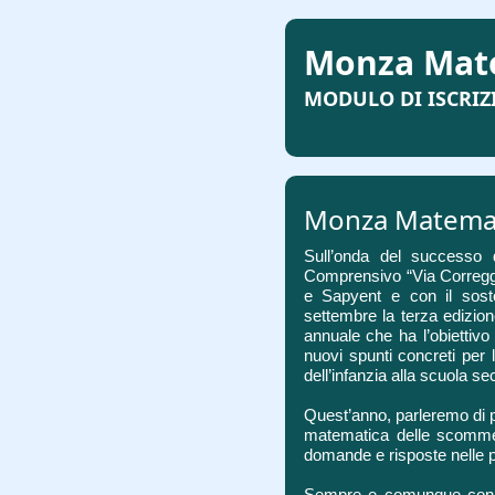
Monza Mate
MODULO DI ISCRIZ
Monza Matemat
Sull’onda del successo d
Comprensivo “Via Correggio
e Sapyent e con il sos
settembre la terza edizio
annuale che ha l’obiettivo 
nuovi spunti concreti per
dell’infanzia alla scuola s
Quest’anno, parleremo di 
matematica delle scommess
domande e risposte nelle p
Sempre e comunque con l’o