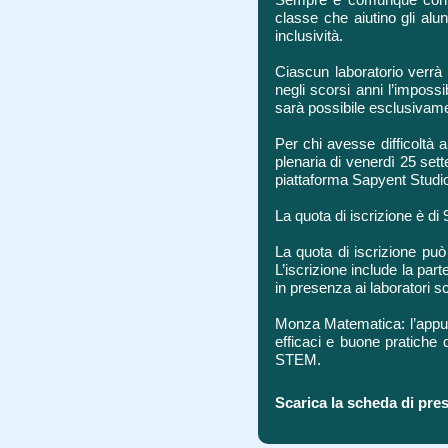
classe che aiutino gli alu
inclusività.
Ciascun laboratorio verrà
negli scorsi anni l’impossi
sarà possibile esclusivam
Per chi avesse difficoltà a
plenaria di venerdì 25 set
piattaforma Sapyent Studio
La quota di iscrizione è d
La quota di iscrizione può
L’iscrizione include la par
in presenza ai laboratori s
Monza Matematica: l’appunt
efficaci e buone pratiche d
STEM.
Scarica la scheda di pre