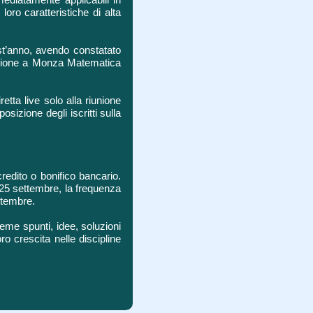
oro caratteristiche di alta
st’anno, avendo constatato
cipazione a Monza Matematica
etta live solo alla riunione
izione degli iscritti sulla
redito o bonifico bancario.
l 25 settembre, la frequenza
ttembre.
eme spunti, idee, soluzioni
ro crescita nelle discipline