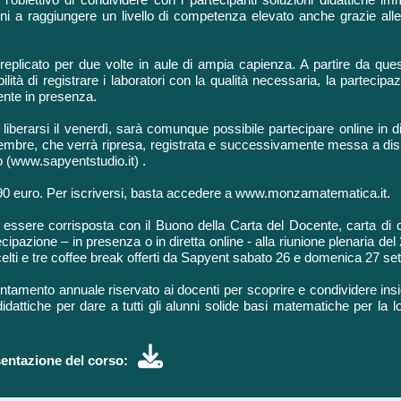
nni a raggiungere un livello di competenza elevato anche grazie alle l
 replicato per due volte in aule di ampia capienza. A partire da que
bilità di registrare i laboratori con la qualità necessaria, la parte
ente in presenza.
 liberarsi il venerdì, sarà comunque possibile partecipare online in dir
tembre, che verrà ripresa, registrata e successivamente messa a dispos
 (www.sapyentstudio.it) .
i 90 euro. Per iscriversi, basta accedere a www.monzamatematica.it.
 essere corrisposta con il Buono della Carta del Docente, carta di c
tecipazione – in presenza o in diretta online - alla riunione plenaria de
celti e tre coffee break offerti da Sapyent sabato 26 e domenica 27 se
amento annuale riservato ai docenti per scoprire e condividere insi
idattiche per dare a tutti gli alunni solide basi matematiche per la lo
sentazione del corso: