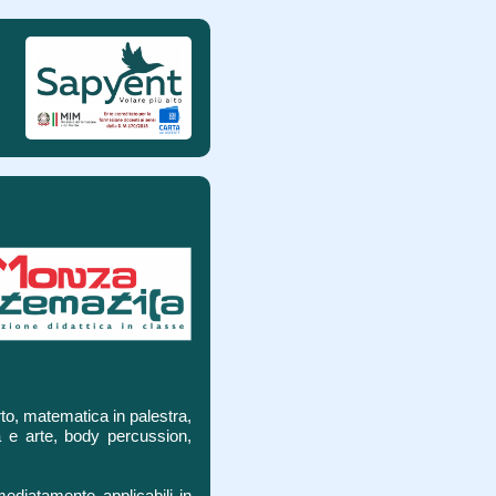
o, matematica in palestra,
a e arte, body percussion,
ediatamente applicabili in