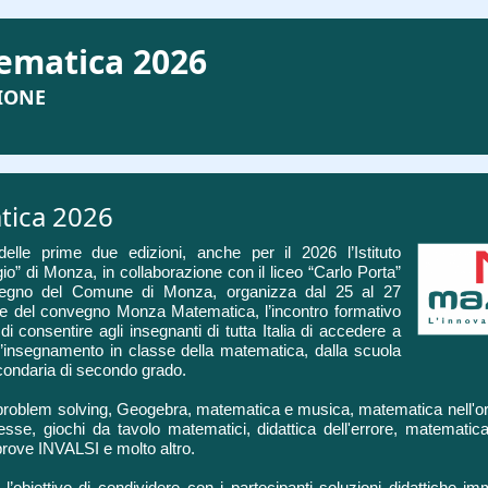
matica 2026
IONE
ica 2026
elle prime due edizioni, anche per il 2026 l’Istituto
” di Monza, in collaborazione con il liceo “Carlo Porta”
tegno del Comune di Monza, organizza dal 25 al 27
ne del convegno Monza Matematica, l’incontro formativo
di consentire agli insegnanti di tutta Italia di accedere a
 l’insegnamento in classe della matematica, dalla scuola
econdaria di secondo grado.
problem solving, Geogebra, matematica e musica, matematica nell'ort
e, giochi da tavolo matematici, didattica dell'errore, matematic
rove INVALSI e molto altro.
biettivo di condividere con i partecipanti soluzioni didattiche imm